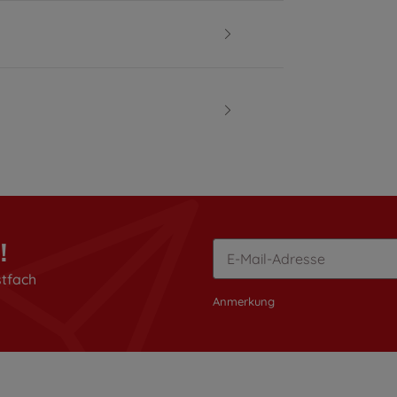
!
stfach
Anmerkung