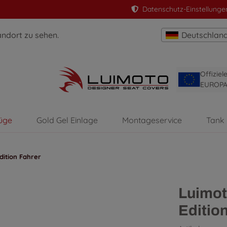
Datenschutz-Einstellunge
andort zu sehen.
Deutschlan
Offizie
EUROP
üge
Gold Gel Einlage
Montageservice
Tank
dition Fahrer
Luimot
Editio