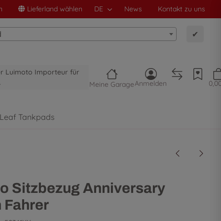
n
Lieferland wählen
DE
News
Kontakt zu uns
d
✔
ler Luimoto Importeur für
A
Anmelden
0,0
Meine Garage
 Leaf Tankpads
o Sitzbezug Anniversary
n Fahrer