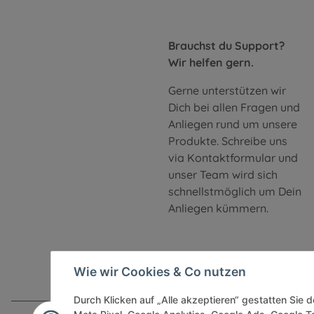
Brauchst du Support?
Wir helfen gern.
Gerne unterstützen wir
Dich bei allen Fragen und
Anliegen rund um unsere
Produkte. Schreibe uns
via Kontaktformular und
unser Team wird sich
schnellstmöglich um Dein
Anliegen kümmern.
Wie wir Cookies & Co nutzen
Durch Klicken auf „Alle akzeptieren“ gestatten Sie