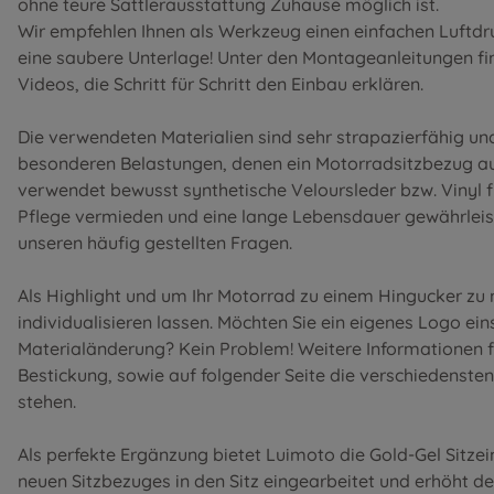
ohne teure Sattlerausstattung Zuhause möglich ist.
Wir empfehlen Ihnen als Werkzeug einen einfachen Luftdr
eine saubere Unterlage! Unter den
Montageanleitungen
fi
Videos, die Schritt für Schritt den Einbau erklären.
Die verwendeten Materialien sind sehr strapazierfähig u
besonderen Belastungen, denen ein Motorradsitzbezug au
verwendet bewusst synthetische Veloursleder bzw. Vinyl 
Pflege vermieden und eine lange Lebensdauer gewährleist
unseren
häufig gestellten Fragen
.
Als Highlight und um Ihr Motorrad zu einem Hingucker zu
individualisieren lassen. Möchten Sie ein eigenes Logo ei
Materialänderung? Kein Problem! Weitere Informationen f
Bestickung
, sowie auf folgender Seite die
verschiedensten
stehen.
Als perfekte Ergänzung bietet Luimoto die Gold-Gel Sitze
neuen Sitzbezuges in den Sitz eingearbeitet und erhöht d