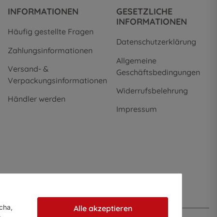
INFORMATIONEN
GESETZLICHE
INFORMATIONEN
Häufig gestellte Fragen
Datenschutzerklärung
Zahlungsinformationen
Allgemeine
Versand- &
Geschäftsbedingungen
Verpackungsinformationen
Widerrufsbelehrung
Händler werden
Impressum
cha,
Alle akzeptieren