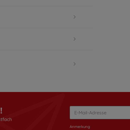
!
stfach
Anmerkung