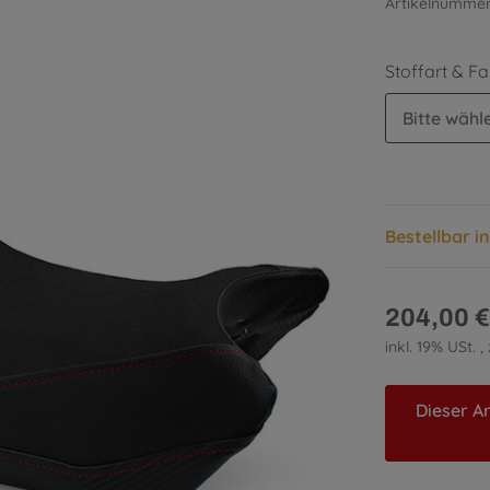
Artikelnumme
Stoffart & F
Bitte wähle
Bestellbar i
204,00 €
inkl. 19% USt. ,
Dieser Ar