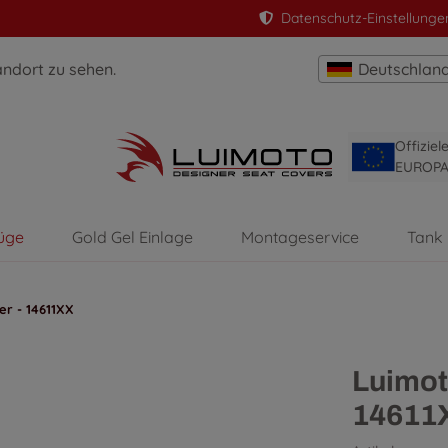
Datenschutz-Einstellunge
andort zu sehen.
Deutschlan
Offizie
EUROP
üge
Gold Gel Einlage
Montageservice
Tank
er - 14611XX
Luimot
14611