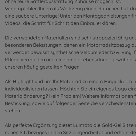
ohne teure Sattlerausstattung Zuhause möglich ist.
Wir empfehlen Ihnen als Werkzeug einen einfachen Luftdr
eine saubere Unterlage! Unter den
Montageanleitungen
fi
Videos, die Schritt für Schritt den Einbau erklären.
Die verwendeten Materialien sind sehr strapazierfähig u
besonderen Belastungen, denen ein Motorradsitzbezug au
verwendet bewusst synthetische Veloursleder bzw. Vinyl 
Pflege vermieden und eine lange Lebensdauer gewährleist
unseren
häufig gestellten Fragen
.
Als Highlight und um Ihr Motorrad zu einem Hingucker zu
individualisieren lassen. Möchten Sie ein eigenes Logo ei
Materialänderung? Kein Problem! Weitere Informationen f
Bestickung
, sowie auf folgender Seite die
verschiedensten
stehen.
Als perfekte Ergänzung bietet Luimoto die Gold-Gel Sitze
neuen Sitzbezuges in den Sitz eingearbeitet und erhöht d