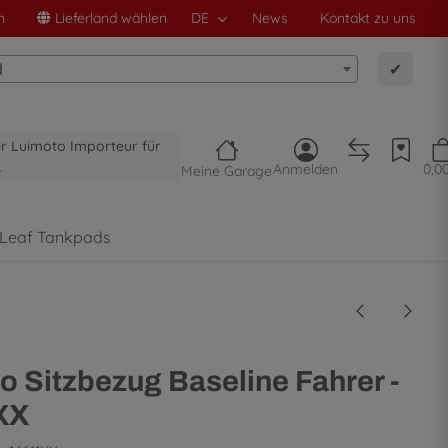
n
Lieferland wählen
DE
News
Kontakt zu uns
d
✔
ler Luimoto Importeur für
A
Anmelden
0,0
Meine Garage
 Leaf Tankpads
o Sitzbezug Baseline Fahrer -
XX