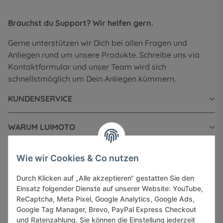
Brauchst du Support? Wir helfen gern.
Gerne unterstützen wir Dich bei allen Fragen und
Anliegen rund um unsere Produkte. Schreibe uns via
Kontaktformular und unser Team wird sich
schnellstmöglich um Dein Anliegen kümmern.
KUNDENSERVICE
WARUM LUIMOTO
INFORMATIONEN
Wie wir Cookies & Co nutzen
Durch Klicken auf „Alle akzeptieren“ gestatten Sie den
GESETZLICHE INFORMATIONEN
Einsatz folgender Dienste auf unserer Website: YouTube,
ReCaptcha, Meta Pixel, Google Analytics, Google Ads,
Google Tag Manager, Brevo, PayPal Express Checkout
und Ratenzahlung. Sie können die Einstellung jederzeit