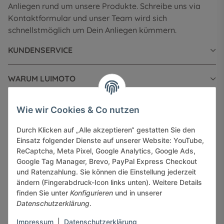
Anliegen rund um unsere Produkte. Schreibe uns via
Kontaktformular und unser Team wird sich
schnellstmöglich um Dein Anliegen kümmern.
KUNDENSERVICE
WARUM LUIMOTO
INFORMATIONEN
Wie wir Cookies & Co nutzen
Durch Klicken auf „Alle akzeptieren“ gestatten Sie den
GESETZLICHE INFORMATIONEN
Einsatz folgender Dienste auf unserer Website: YouTube,
ReCaptcha, Meta Pixel, Google Analytics, Google Ads,
Google Tag Manager, Brevo, PayPal Express Checkout
und Ratenzahlung. Sie können die Einstellung jederzeit
ändern (Fingerabdruck-Icon links unten). Weitere Details
finden Sie unter
Konfigurieren
und in unserer
Sicher bezahlen via:
Datenschutzerklärung
.
Impressum
|
Datenschutzerklärung