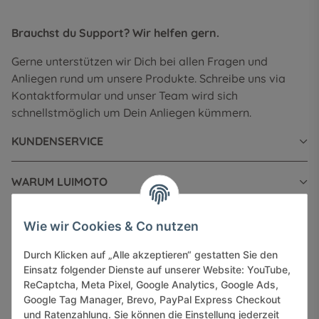
Brauchst du Support? Wir helfen gern.
Gerne unterstützen wir Dich bei allen Fragen und
Anliegen rund um unsere Produkte. Schreibe uns via
Kontaktformular und unser Team wird sich
schnellstmöglich um Dein Anliegen kümmern.
KUNDENSERVICE
WARUM LUIMOTO
INFORMATIONEN
Wie wir Cookies & Co nutzen
Durch Klicken auf „Alle akzeptieren“ gestatten Sie den
GESETZLICHE INFORMATIONEN
Einsatz folgender Dienste auf unserer Website: YouTube,
ReCaptcha, Meta Pixel, Google Analytics, Google Ads,
Google Tag Manager, Brevo, PayPal Express Checkout
und Ratenzahlung. Sie können die Einstellung jederzeit