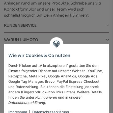
Anliegen rund um unsere Produkte. Schreibe uns via
Kontaktformular und unser Team wird sich
schnellstmöglich um Dein Anliegen kümmern.
KUNDENSERVICE
WARUM LUIMOTO
INFORMATIONEN
Wie wir Cookies & Co nutzen
Durch Klicken auf „Alle akzeptieren“ gestatten Sie den
GESETZLICHE INFORMATIONEN
Einsatz folgender Dienste auf unserer Website: YouTube,
ReCaptcha, Meta Pixel, Google Analytics, Google Ads,
Google Tag Manager, Brevo, PayPal Express Checkout
und Ratenzahlung. Sie können die Einstellung jederzeit
ändern (Fingerabdruck-Icon links unten). Weitere Details
finden Sie unter
Konfigurieren
und in unserer
Sicher bezahlen via:
Datenschutzerklärung
.
Impressum
|
Datenschutzerklärung