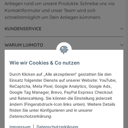
Anliegen rund um unsere Produkte. Schreibe uns via
Kontaktformular und unser Team wird sich
schnellstmöglich um Dein Anliegen kümmern.
KUNDENSERVICE
WARUM LUIMOTO
INFORMATIONEN
Wie wir Cookies & Co nutzen
Durch Klicken auf „Alle akzeptieren“ gestatten Sie den
GESETZLICHE INFORMATIONEN
Einsatz folgender Dienste auf unserer Website: YouTube,
ReCaptcha, Meta Pixel, Google Analytics, Google Ads,
Google Tag Manager, Brevo, PayPal Express Checkout
und Ratenzahlung. Sie können die Einstellung jederzeit
ändern (Fingerabdruck-Icon links unten). Weitere Details
finden Sie unter
Konfigurieren
und in unserer
Sicher bezahlen via:
Datenschutzerklärung
.
Impressum
|
Datenschutzerklärung