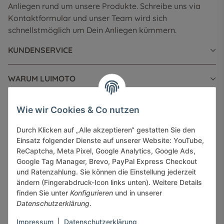
Anliegen rund um unsere Produkte. Schreibe uns via
Kontaktformular und unser Team wird sich
schnellstmöglich um Dein Anliegen kümmern.
KUNDENSERVICE
WARUM LUIMOTO
INFORMATIONEN
Wie wir Cookies & Co nutzen
Durch Klicken auf „Alle akzeptieren“ gestatten Sie den
GESETZLICHE INFORMATIONEN
Einsatz folgender Dienste auf unserer Website: YouTube,
ReCaptcha, Meta Pixel, Google Analytics, Google Ads,
Google Tag Manager, Brevo, PayPal Express Checkout
und Ratenzahlung. Sie können die Einstellung jederzeit
ändern (Fingerabdruck-Icon links unten). Weitere Details
finden Sie unter
Konfigurieren
und in unserer
Sicher bezahlen via:
Datenschutzerklärung
.
Impressum
|
Datenschutzerklärung