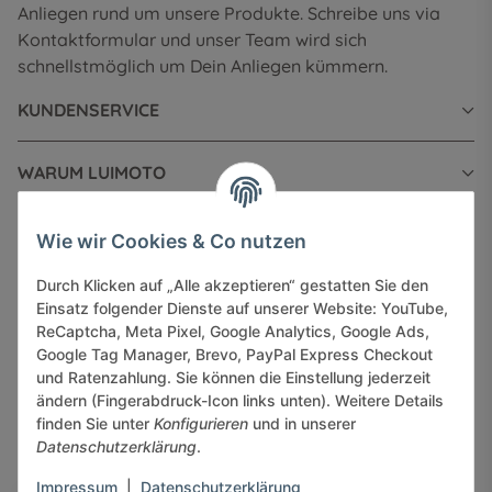
Anliegen rund um unsere Produkte. Schreibe uns via
Kontaktformular und unser Team wird sich
schnellstmöglich um Dein Anliegen kümmern.
KUNDENSERVICE
WARUM LUIMOTO
INFORMATIONEN
Wie wir Cookies & Co nutzen
Durch Klicken auf „Alle akzeptieren“ gestatten Sie den
GESETZLICHE INFORMATIONEN
Einsatz folgender Dienste auf unserer Website: YouTube,
ReCaptcha, Meta Pixel, Google Analytics, Google Ads,
Google Tag Manager, Brevo, PayPal Express Checkout
und Ratenzahlung. Sie können die Einstellung jederzeit
ändern (Fingerabdruck-Icon links unten). Weitere Details
finden Sie unter
Konfigurieren
und in unserer
Sicher bezahlen via:
Datenschutzerklärung
.
Impressum
|
Datenschutzerklärung