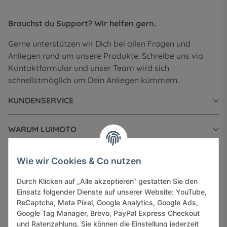
Brauchst du Support? Wir helfen gern.
Gerne unterstützen wir Dich bei allen Fragen und
Anliegen rund um unsere Produkte. Schreibe uns via
Kontaktformular und unser Team wird sich
schnellstmöglich um Dein Anliegen kümmern.
KUNDENSERVICE
WARUM LUIMOTO
INFORMATIONEN
Wie wir Cookies & Co nutzen
Durch Klicken auf „Alle akzeptieren“ gestatten Sie den
GESETZLICHE INFORMATIONEN
Einsatz folgender Dienste auf unserer Website: YouTube,
ReCaptcha, Meta Pixel, Google Analytics, Google Ads,
Google Tag Manager, Brevo, PayPal Express Checkout
und Ratenzahlung. Sie können die Einstellung jederzeit