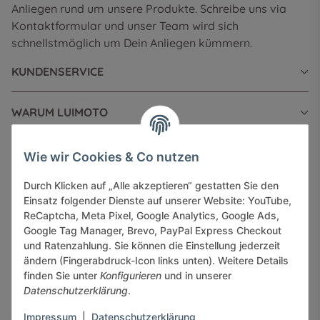
Anliegen rund um unsere Produkte. Schreibe uns via
Kontaktformular und unser Team wird sich
schnellstmöglich um Dein Anliegen kümmern.
KUNDENSERVICE
WARUM LUIMOTO
INFORMATIONEN
Wie wir Cookies & Co nutzen
Durch Klicken auf „Alle akzeptieren“ gestatten Sie den
GESETZLICHE INFORMATIONEN
Einsatz folgender Dienste auf unserer Website: YouTube,
ReCaptcha, Meta Pixel, Google Analytics, Google Ads,
Google Tag Manager, Brevo, PayPal Express Checkout
und Ratenzahlung. Sie können die Einstellung jederzeit
ändern (Fingerabdruck-Icon links unten). Weitere Details
finden Sie unter
Konfigurieren
und in unserer
Sicher bezahlen via:
Datenschutzerklärung
.
Impressum
|
Datenschutzerklärung