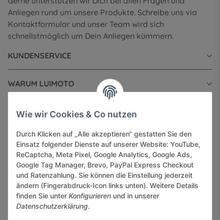
Gerne unterstützen wir Dich bei allen Fragen und
Anliegen rund um unsere Produkte. Schreibe uns via
Kontaktformular und unser Team wird sich
schnellstmöglich um Dein Anliegen kümmern.
KUNDENSERVICE
WARUM LUIMOTO
INFORMATIONEN
Wie wir Cookies & Co nutzen
Durch Klicken auf „Alle akzeptieren“ gestatten Sie den
GESETZLICHE INFORMATIONEN
Einsatz folgender Dienste auf unserer Website: YouTube,
ReCaptcha, Meta Pixel, Google Analytics, Google Ads,
Google Tag Manager, Brevo, PayPal Express Checkout
und Ratenzahlung. Sie können die Einstellung jederzeit
ändern (Fingerabdruck-Icon links unten). Weitere Details
finden Sie unter
Konfigurieren
und in unserer
Sicher bezahlen via:
Datenschutzerklärung
.