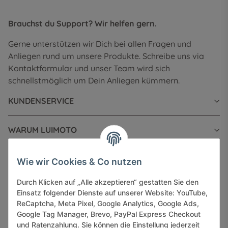
Brauchst du Support? Wir helfen gern.
Gerne unterstützen wir Dich bei allen Fragen und
Anliegen rund um unsere Produkte. Schreibe uns via
Kontaktformular und unser Team wird sich
schnellstmöglich um Dein Anliegen kümmern.
KUNDENSERVICE
WARUM LUIMOTO
INFORMATIONEN
Wie wir Cookies & Co nutzen
Durch Klicken auf „Alle akzeptieren“ gestatten Sie den
GESETZLICHE INFORMATIONEN
Einsatz folgender Dienste auf unserer Website: YouTube,
ReCaptcha, Meta Pixel, Google Analytics, Google Ads,
Google Tag Manager, Brevo, PayPal Express Checkout
und Ratenzahlung. Sie können die Einstellung jederzeit