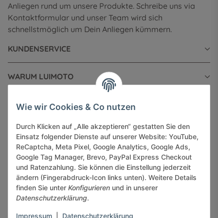
Anliegen rund um unsere Produkte. Schreibe uns via
Kontaktformular und unser Team wird sich
schnellstmöglich um Dein Anliegen kümmern.
KUNDENSERVICE
WARUM LUIMOTO
INFORMATIONEN
Wie wir Cookies & Co nutzen
Durch Klicken auf „Alle akzeptieren“ gestatten Sie den
GESETZLICHE INFORMATIONEN
Einsatz folgender Dienste auf unserer Website: YouTube,
ReCaptcha, Meta Pixel, Google Analytics, Google Ads,
Google Tag Manager, Brevo, PayPal Express Checkout
und Ratenzahlung. Sie können die Einstellung jederzeit
ändern (Fingerabdruck-Icon links unten). Weitere Details
finden Sie unter
Konfigurieren
und in unserer
Sicher bezahlen via:
Datenschutzerklärung
.
Impressum
|
Datenschutzerklärung