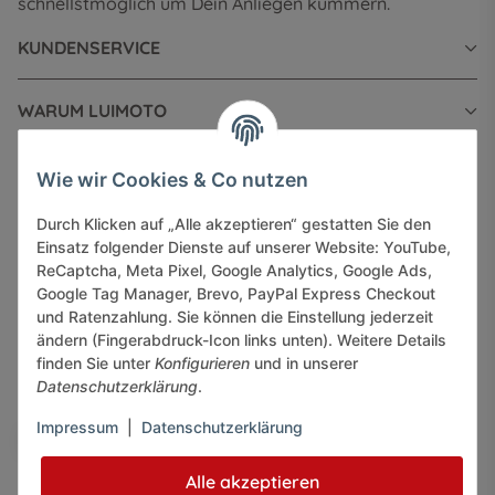
schnellstmöglich um Dein Anliegen kümmern.
KUNDENSERVICE
WARUM LUIMOTO
INFORMATIONEN
Wie wir Cookies & Co nutzen
Durch Klicken auf „Alle akzeptieren“ gestatten Sie den
GESETZLICHE INFORMATIONEN
Einsatz folgender Dienste auf unserer Website: YouTube,
ReCaptcha, Meta Pixel, Google Analytics, Google Ads,
Google Tag Manager, Brevo, PayPal Express Checkout
und Ratenzahlung. Sie können die Einstellung jederzeit
ändern (Fingerabdruck-Icon links unten). Weitere Details
finden Sie unter
Konfigurieren
und in unserer
Sicher bezahlen via:
Datenschutzerklärung
.
Impressum
|
Datenschutzerklärung
Alle akzeptieren