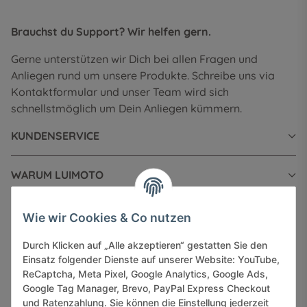
Brauchst du Support? Wir helfen gern.
Gerne unterstützen wir Dich bei allen Fragen und
Anliegen rund um unsere Produkte. Schreibe uns via
Kontaktformular und unser Team wird sich
schnellstmöglich um Dein Anliegen kümmern.
KUNDENSERVICE
WARUM LUIMOTO
INFORMATIONEN
Wie wir Cookies & Co nutzen
Durch Klicken auf „Alle akzeptieren“ gestatten Sie den
GESETZLICHE INFORMATIONEN
Einsatz folgender Dienste auf unserer Website: YouTube,
ReCaptcha, Meta Pixel, Google Analytics, Google Ads,
Google Tag Manager, Brevo, PayPal Express Checkout
und Ratenzahlung. Sie können die Einstellung jederzeit