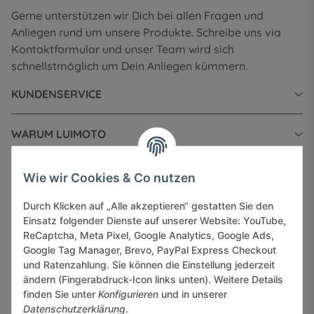
Gerne unterstützen wir Dich bei allen Fragen und
Anliegen rund um unsere Produkte. Schreibe uns via
Kontaktformular und unser Team wird sich
schnellstmöglich um Dein Anliegen kümmern.
KUNDENSERVICE
WARUM LUIMOTO
INFORMATIONEN
Wie wir Cookies & Co nutzen
Durch Klicken auf „Alle akzeptieren“ gestatten Sie den
GESETZLICHE INFORMATIONEN
Einsatz folgender Dienste auf unserer Website: YouTube,
ReCaptcha, Meta Pixel, Google Analytics, Google Ads,
Google Tag Manager, Brevo, PayPal Express Checkout
und Ratenzahlung. Sie können die Einstellung jederzeit
ändern (Fingerabdruck-Icon links unten). Weitere Details
finden Sie unter
Konfigurieren
und in unserer
Sicher bezahlen via:
Datenschutzerklärung
.