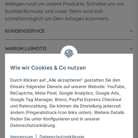
Anliegen rund um unsere Produkte. Schreibe uns via
Kontaktformular und unser Team wird sich
schnellstmöglich um Dein Anliegen kümmern.
KUNDENSERVICE
WARUM LUIMOTO
INFORMATIONEN
Wie wir Cookies & Co nutzen
Durch Klicken auf „Alle akzeptieren“ gestatten Sie den
GESETZLICHE INFORMATIONEN
Einsatz folgender Dienste auf unserer Website: YouTube,
ReCaptcha, Meta Pixel, Google Analytics, Google Ads,
Google Tag Manager, Brevo, PayPal Express Checkout
und Ratenzahlung. Sie können die Einstellung jederzeit
ändern (Fingerabdruck-Icon links unten). Weitere Details
finden Sie unter
Konfigurieren
und in unserer
Sicher bezahlen via:
Datenschutzerklärung
.
Impressum
|
Datenschutzerklärung