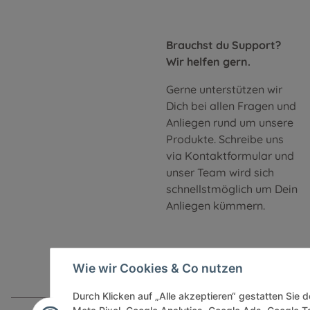
Brauchst du Support?
Wir helfen gern.
Gerne unterstützen wir
Dich bei allen Fragen und
Anliegen rund um unsere
Produkte. Schreibe uns
via Kontaktformular und
unser Team wird sich
schnellstmöglich um Dein
Anliegen kümmern.
Wie wir Cookies & Co nutzen
Durch Klicken auf „Alle akzeptieren“ gestatten Sie