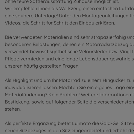
ohne teure Sattlerausstattung Zuhause möglich ist.
Wir empfehlen Ihnen als Werkzeug einen einfachen Luftdr
eine saubere Unterlage! Unter den
Montageanleitungen
fi
Videos, die Schritt für Schritt den Einbau erklären.
Die verwendeten Materialien sind sehr strapazierfähig u
besonderen Belastungen, denen ein Motorradsitzbezug au
verwendet bewusst synthetische Veloursleder bzw. Vinyl 
Pflege vermieden und eine lange Lebensdauer gewährleist
unseren
häufig gestellten Fragen
.
Als Highlight und um Ihr Motorrad zu einem Hingucker zu
individualisieren lassen. Möchten Sie ein eigenes Logo ei
Materialänderung? Kein Problem! Weitere Informationen f
Bestickung
, sowie auf folgender Seite die
verschiedensten
stehen.
Als perfekte Ergänzung bietet Luimoto die Gold-Gel Sitze
neuen Sitzbezuges in den Sitz eingearbeitet und erhöht d