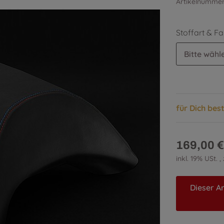
Artikelnumme
Stoffart & F
Bitte wähle
für Dich bes
169,00 €
inkl. 19% USt. ,
Dieser Ar