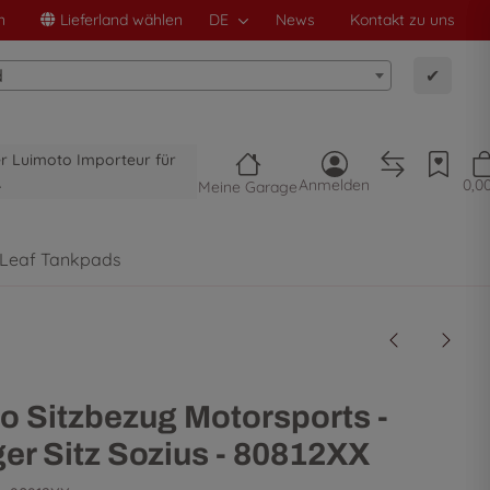
n
Lieferland wählen
DE
News
Kontakt zu uns
d
✔
ler Luimoto Importeur für
A
Anmelden
0,0
Meine Garage
 Leaf Tankpads
o Sitzbezug Motorsports -
ger Sitz Sozius - 80812XX