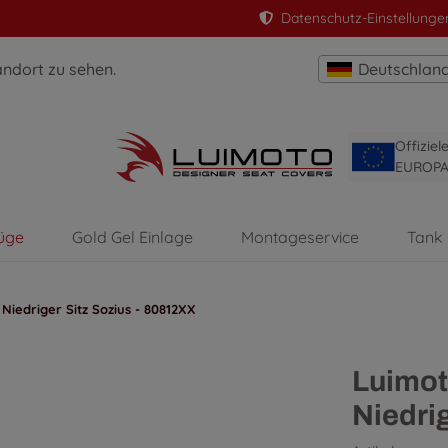
Datenschutz-Einstellunge
andort zu sehen.
Deutschlan
Offizie
EUROP
üge
Gold Gel Einlage
Montageservice
Tank
Niedriger Sitz Sozius - 80812XX
Luimot
Niedri