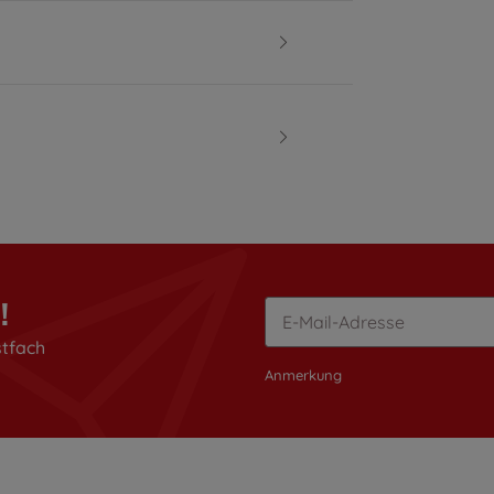
!
stfach
Anmerkung