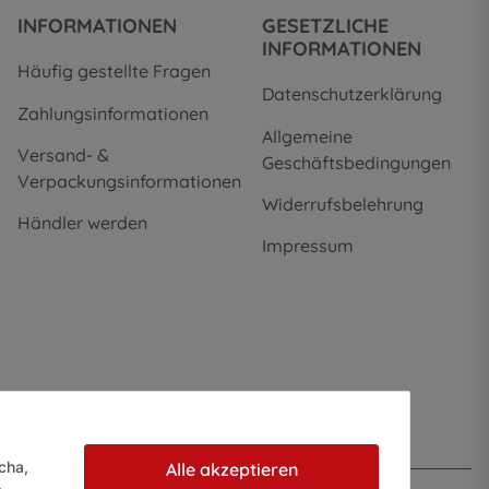
INFORMATIONEN
GESETZLICHE
INFORMATIONEN
Häufig gestellte Fragen
Datenschutzerklärung
Zahlungsinformationen
Allgemeine
Versand- &
Geschäftsbedingungen
Verpackungsinformationen
Widerrufsbelehrung
Händler werden
Impressum
cha,
Alle akzeptieren