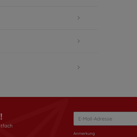
!
stfach
Anmerkung