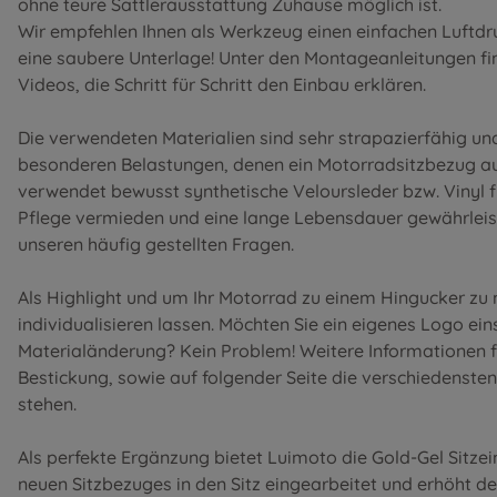
ohne teure Sattlerausstattung Zuhause möglich ist.
Wir empfehlen Ihnen als Werkzeug einen einfachen Luftdr
eine saubere Unterlage! Unter den
Montageanleitungen
fi
Videos, die Schritt für Schritt den Einbau erklären.
Die verwendeten Materialien sind sehr strapazierfähig u
besonderen Belastungen, denen ein Motorradsitzbezug au
verwendet bewusst synthetische Veloursleder bzw. Vinyl 
Pflege vermieden und eine lange Lebensdauer gewährleist
unseren
häufig gestellten Fragen
.
Als Highlight und um Ihr Motorrad zu einem Hingucker zu
individualisieren lassen. Möchten Sie ein eigenes Logo ei
Materialänderung? Kein Problem! Weitere Informationen f
Bestickung
, sowie auf folgender Seite die
verschiedensten
stehen.
Als perfekte Ergänzung bietet Luimoto die Gold-Gel Sitze
neuen Sitzbezuges in den Sitz eingearbeitet und erhöht d