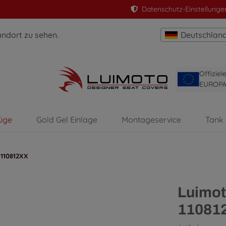
Datenschutz-Einstellunge
andort zu sehen.
Deutschlan
Offizie
EUROP
üge
Gold Gel Einlage
Montageservice
Tank
 110812XX
Luimot
11081