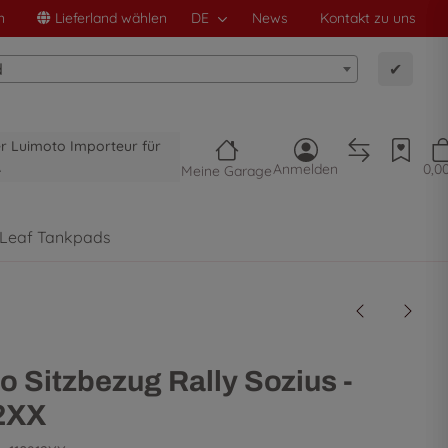
n
Lieferland wählen
DE
News
Kontakt zu uns
d
✔
ler Luimoto Importeur für
A
Anmelden
0,0
Meine Garage
 Leaf Tankpads
o Sitzbezug Rally Sozius -
2XX