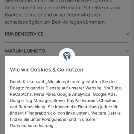
Gerne unterstützen wir Dich bei allen Fragen und
Anliegen rund um unsere Produkte. Schreibe uns via
Kontaktformular und unser Team wird sich
schnellstmöglich um Dein Anliegen kümmern.
KUNDENSERVICE
WARUM LUIMOTO
INFORMATIONEN
Wie wir Cookies & Co nutzen
Durch Klicken auf „Alle akzeptieren“ gestatten Sie den
GESETZLICHE INFORMATIONEN
Einsatz folgender Dienste auf unserer Website: YouTube,
ReCaptcha, Meta Pixel, Google Analytics, Google Ads,
Google Tag Manager, Brevo, PayPal Express Checkout
und Ratenzahlung. Sie können die Einstellung jederzeit
ändern (Fingerabdruck-Icon links unten). Weitere Details
finden Sie unter
Konfigurieren
und in unserer
Sicher bezahlen via:
Datenschutzerklärung
.