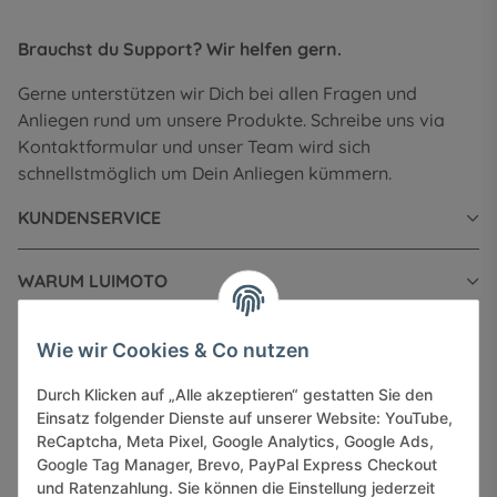
Brauchst du Support? Wir helfen gern.
Gerne unterstützen wir Dich bei allen Fragen und
Anliegen rund um unsere Produkte. Schreibe uns via
Kontaktformular und unser Team wird sich
schnellstmöglich um Dein Anliegen kümmern.
KUNDENSERVICE
WARUM LUIMOTO
INFORMATIONEN
Wie wir Cookies & Co nutzen
Durch Klicken auf „Alle akzeptieren“ gestatten Sie den
GESETZLICHE INFORMATIONEN
Einsatz folgender Dienste auf unserer Website: YouTube,
ReCaptcha, Meta Pixel, Google Analytics, Google Ads,
Google Tag Manager, Brevo, PayPal Express Checkout
und Ratenzahlung. Sie können die Einstellung jederzeit