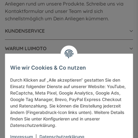
Anliegen rund um unsere Produkte. Schreibe uns via
Kontaktformular und unser Team wird sich
schnellstmöglich um Dein Anliegen kümmern.
KUNDENSERVICE
WARUM LUIMOTO
INFORMATIONEN
Wie wir Cookies & Co nutzen
Durch Klicken auf „Alle akzeptieren“ gestatten Sie den
GESETZLICHE INFORMATIONEN
Einsatz folgender Dienste auf unserer Website: YouTube,
ReCaptcha, Meta Pixel, Google Analytics, Google Ads,
Google Tag Manager, Brevo, PayPal Express Checkout
und Ratenzahlung. Sie können die Einstellung jederzeit
ändern (Fingerabdruck-Icon links unten). Weitere Details
finden Sie unter
Konfigurieren
und in unserer
Sicher bezahlen via:
Datenschutzerklärung
.
Impressum
|
Datenschutzerklärung