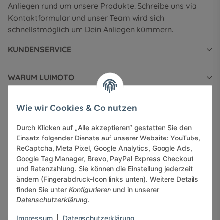
Anliegen rund um unsere Produkte. Schreibe uns via
Kontaktformular und unser Team wird sich
schnellstmöglich um Dein Anliegen kümmern.
KUNDENSERVICE
WARUM LUIMOTO
INFORMATIONEN
Wie wir Cookies & Co nutzen
Durch Klicken auf „Alle akzeptieren“ gestatten Sie den
GESETZLICHE INFORMATIONEN
Einsatz folgender Dienste auf unserer Website: YouTube,
ReCaptcha, Meta Pixel, Google Analytics, Google Ads,
Google Tag Manager, Brevo, PayPal Express Checkout
und Ratenzahlung. Sie können die Einstellung jederzeit
ändern (Fingerabdruck-Icon links unten). Weitere Details
finden Sie unter
Konfigurieren
und in unserer
Sicher bezahlen via:
Datenschutzerklärung
.
Impressum
|
Datenschutzerklärung