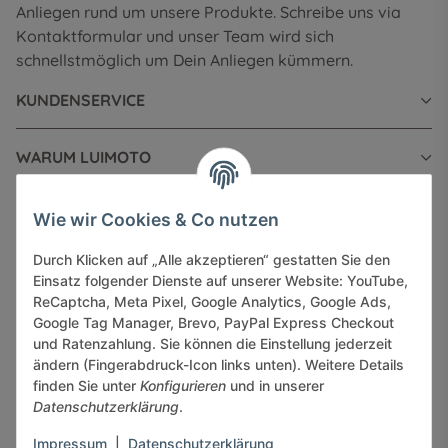
Anliegen rund um unsere Produkte. Schreibe uns via
Kontaktformular und unser Team wird sich
schnellstmöglich um Dein Anliegen kümmern.
KUNDENSERVICE
WARUM LUIMOTO
INFORMATIONEN
Wie wir Cookies & Co nutzen
Durch Klicken auf „Alle akzeptieren“ gestatten Sie den
GESETZLICHE INFORMATIONEN
Einsatz folgender Dienste auf unserer Website: YouTube,
ReCaptcha, Meta Pixel, Google Analytics, Google Ads,
Google Tag Manager, Brevo, PayPal Express Checkout
und Ratenzahlung. Sie können die Einstellung jederzeit
ändern (Fingerabdruck-Icon links unten). Weitere Details
finden Sie unter
Konfigurieren
und in unserer
Sicher bezahlen via:
Datenschutzerklärung
.
Impressum
|
Datenschutzerklärung