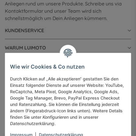
Anliegen rund um unsere Produkte. Schreibe uns via
Kontaktformular und unser Team wird sich
schnellstmöglich um Dein Anliegen kümmern.
KUNDENSERVICE
WARUM LUIMOTO
INFORMATIONEN
Wie wir Cookies & Co nutzen
Durch Klicken auf „Alle akzeptieren“ gestatten Sie den
GESETZLICHE INFORMATIONEN
Einsatz folgender Dienste auf unserer Website: YouTube,
ReCaptcha, Meta Pixel, Google Analytics, Google Ads,
Google Tag Manager, Brevo, PayPal Express Checkout
und Ratenzahlung. Sie können die Einstellung jederzeit
ändern (Fingerabdruck-Icon links unten). Weitere Details
finden Sie unter
Konfigurieren
und in unserer
Sicher bezahlen via:
Datenschutzerklärung
.
Impressum
|
Datenschutzerklärung