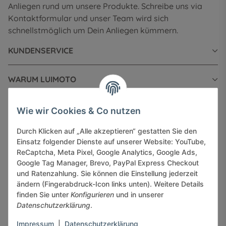
Anliegen rund um unsere Produkte. Schreibe uns via
Kontaktformular und unser Team wird sich
schnellstmöglich um Dein Anliegen kümmern.
KUNDENSERVICE
WARUM LUIMOTO
INFORMATIONEN
Wie wir Cookies & Co nutzen
Durch Klicken auf „Alle akzeptieren“ gestatten Sie den
GESETZLICHE INFORMATIONEN
Einsatz folgender Dienste auf unserer Website: YouTube,
ReCaptcha, Meta Pixel, Google Analytics, Google Ads,
Google Tag Manager, Brevo, PayPal Express Checkout
und Ratenzahlung. Sie können die Einstellung jederzeit
ändern (Fingerabdruck-Icon links unten). Weitere Details
finden Sie unter
Konfigurieren
und in unserer
Sicher bezahlen via:
Datenschutzerklärung
.
Impressum
|
Datenschutzerklärung