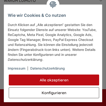
WARUM LUIMOTO
INFORMATIONEN
Wie wir Cookies & Co nutzen
Durch Klicken auf „Alle akzeptieren“ gestatten Sie den
GESETZLICHE INFORMATIONEN
Einsatz folgender Dienste auf unserer Website: YouTube,
ReCaptcha, Meta Pixel, Google Analytics, Google Ads,
Google Tag Manager, Brevo, PayPal Express Checkout
und Ratenzahlung. Sie können die Einstellung jederzeit
ändern (Fingerabdruck-Icon links unten). Weitere Details
finden Sie unter
Konfigurieren
und in unserer
Sicher bezahlen via:
Datenschutzerklärung
.
Impressum
|
Datenschutzerklärung
Alle akzeptieren
Konfigurieren
* Alle Preise inkl. gesetzlicher USt., zzgl.
Versand
© J+A Handels GmbH
Perfected by
Dreizack Medien.