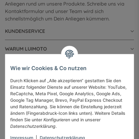
Anliegen rund um unsere Produkte. Schreibe uns via
Kontaktformular und unser Team wird sich
schnellstmöglich um Dein Anliegen kümmern.
KUNDENSERVICE
WARUM LUIMOTO
INFORMATIONEN
Wie wir Cookies & Co nutzen
Durch Klicken auf „Alle akzeptieren“ gestatten Sie den
GESETZLICHE INFORMATIONEN
Einsatz folgender Dienste auf unserer Website: YouTube,
ReCaptcha, Meta Pixel, Google Analytics, Google Ads,
Google Tag Manager, Brevo, PayPal Express Checkout
und Ratenzahlung. Sie können die Einstellung jederzeit
ändern (Fingerabdruck-Icon links unten). Weitere Details
finden Sie unter
Konfigurieren
und in unserer
Sicher bezahlen via:
Datenschutzerklärung
.
Impressum
|
Datenschutzerklärung