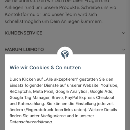
Gerne unterstützen wir Dich bei allen Fragen und
Anliegen rund um unsere Produkte. Schreibe uns via
Kontaktformular und unser Team wird sich
schnellstmöglich um Dein Anliegen kümmern.
KUNDENSERVICE
WARUM LUIMOTO
INFORMATIONEN
Wie wir Cookies & Co nutzen
Durch Klicken auf „Alle akzeptieren“ gestatten Sie den
GESETZLICHE INFORMATIONEN
Einsatz folgender Dienste auf unserer Website: YouTube,
ReCaptcha, Meta Pixel, Google Analytics, Google Ads,
Google Tag Manager, Brevo, PayPal Express Checkout
und Ratenzahlung. Sie können die Einstellung jederzeit
ändern (Fingerabdruck-Icon links unten). Weitere Details
finden Sie unter
Konfigurieren
und in unserer
Sicher bezahlen via:
Datenschutzerklärung
.