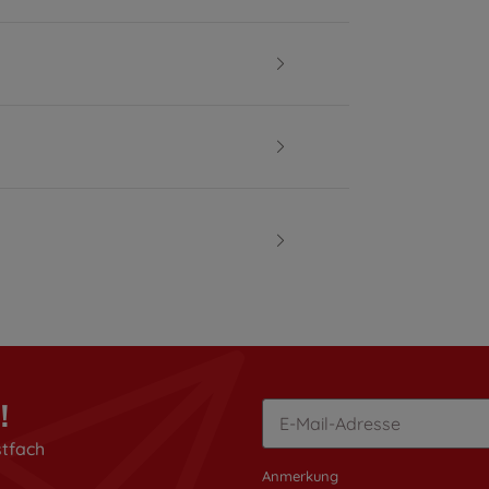
!
stfach
Anmerkung