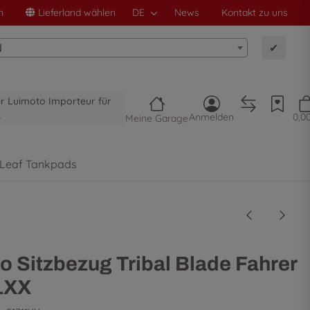
n
Lieferland wählen
DE
News
Kontakt zu uns
d
✔
ler Luimoto Importeur für
A
Anmelden
0,0
Meine Garage
 Leaf Tankpads
o Sitzbezug Tribal Blade Fahrer
1XX