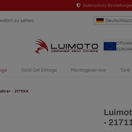
Datenschutz-Einstellunge
andort zu sehen.
Deutschlan
Offizie
EUROP
üge
Gold Gel Einlage
Montageservice
Tank
ahrer - 21711XX
Luimot
- 2171