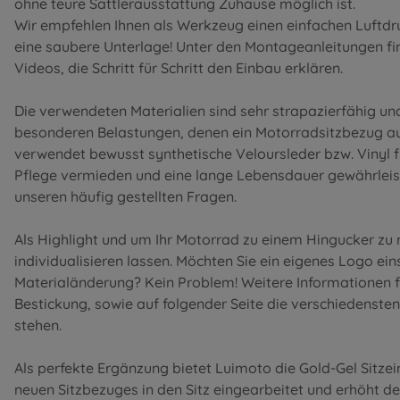
ohne teure Sattlerausstattung Zuhause möglich ist.
Wir empfehlen Ihnen als Werkzeug einen einfachen Luftdr
eine saubere Unterlage! Unter den
Montageanleitungen
fi
Videos, die Schritt für Schritt den Einbau erklären.
Die verwendeten Materialien sind sehr strapazierfähig u
besonderen Belastungen, denen ein Motorradsitzbezug au
verwendet bewusst synthetische Veloursleder bzw. Vinyl 
Pflege vermieden und eine lange Lebensdauer gewährleist
unseren
häufig gestellten Fragen
.
Als Highlight und um Ihr Motorrad zu einem Hingucker zu
individualisieren lassen. Möchten Sie ein eigenes Logo ei
Materialänderung? Kein Problem! Weitere Informationen f
Bestickung
, sowie auf folgender Seite die
verschiedensten
stehen.
Als perfekte Ergänzung bietet Luimoto die Gold-Gel Sitze
neuen Sitzbezuges in den Sitz eingearbeitet und erhöht d