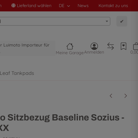
n
Lieferland wählen
DE
News
Kontakt zu uns
d
✔
ler Luimoto Importeur für
A
Anmelden
0,0
Meine Garage
 Leaf Tankpads
o Sitzbezug Baseline Sozius -
XX