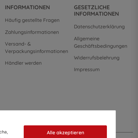
INFORMATIONEN
GESETZLICHE
INFORMATIONEN
Häufig gestellte Fragen
Datenschutzerklärung
Zahlungsinformationen
Allgemeine
Versand- &
Geschäftsbedingungen
Verpackungsinformationen
Widerrufsbelehrung
Händler werden
Impressum
cha,
Alle akzeptieren