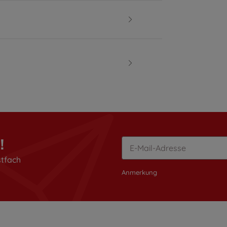
!
stfach
Anmerkung