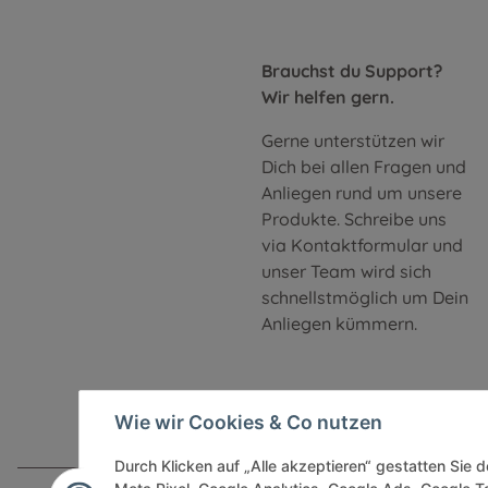
Brauchst du Support?
Wir helfen gern.
Gerne unterstützen wir
Dich bei allen Fragen und
Anliegen rund um unsere
Produkte. Schreibe uns
via Kontaktformular und
unser Team wird sich
schnellstmöglich um Dein
Anliegen kümmern.
Wie wir Cookies & Co nutzen
Durch Klicken auf „Alle akzeptieren“ gestatten Sie