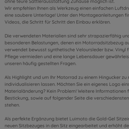
ohne teure Sattlerausstattung Zuhause möglich ist.
Wir empfehlen Ihnen als Werkzeug einen einfachen Luftdr
eine saubere Unterlage! Unter den
Montageanleitungen
fi
Videos, die Schritt für Schritt den Einbau erklären.
Die verwendeten Materialien sind sehr strapazierfähig u
besonderen Belastungen, denen ein Motorradsitzbezug au
verwendet bewusst synthetische Veloursleder bzw. Vinyl 
Pflege vermieden und eine lange Lebensdauer gewährleist
unseren
häufig gestellten Fragen
.
Als Highlight und um Ihr Motorrad zu einem Hingucker zu
individualisieren lassen. Möchten Sie ein eigenes Logo ei
Materialänderung? Kein Problem! Weitere Informationen f
Bestickung
, sowie auf folgender Seite die
verschiedensten
stehen.
Als perfekte Ergänzung bietet Luimoto die Gold-Gel Sitze
neuen Sitzbezuges in den Sitz eingearbeitet und erhöht d