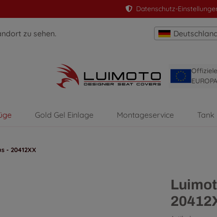
Datenschutz-Einstellunge
andort zu sehen.
Deutschlan
Offizie
EUROP
üge
Gold Gel Einlage
Montageservice
Tank
us - 20412XX
Luimot
20412