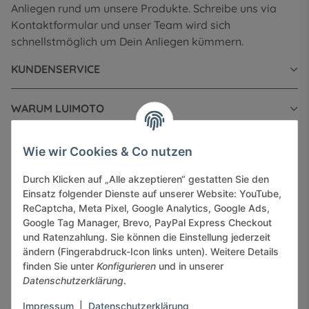
Anliegen rund um unsere Produkte. Schreibe uns via
Kontaktformular und unser Team wird sich
schnellstmöglich um Dein Anliegen kümmern.
KUNDENSERVICE
WARUM LUIMOTO
INFORMATIONEN
Wie wir Cookies & Co nutzen
Durch Klicken auf „Alle akzeptieren“ gestatten Sie den
GESETZLICHE INFORMATIONEN
Einsatz folgender Dienste auf unserer Website: YouTube,
ReCaptcha, Meta Pixel, Google Analytics, Google Ads,
Google Tag Manager, Brevo, PayPal Express Checkout
und Ratenzahlung. Sie können die Einstellung jederzeit
ändern (Fingerabdruck-Icon links unten). Weitere Details
finden Sie unter
Konfigurieren
und in unserer
Sicher bezahlen via:
Datenschutzerklärung
.
Impressum
|
Datenschutzerklärung