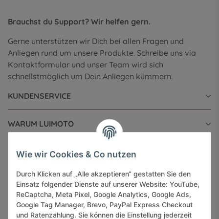
Brauchst du Support? Wir helfen gern.
Gerne unterstützen wir Dich bei allen Fragen und
Anliegen rund um unsere Produkte. Schreibe uns via
Kontaktformular und unser Team wird sich
schnellstmöglich um Dein Anliegen kümmern.
KUNDENSERVICE
WARUM LUIMOTO
INFORMATIONEN
Wie wir Cookies & Co nutzen
Durch Klicken auf „Alle akzeptieren“ gestatten Sie den
GESETZLICHE INFORMATIONEN
Einsatz folgender Dienste auf unserer Website: YouTube,
ReCaptcha, Meta Pixel, Google Analytics, Google Ads,
Google Tag Manager, Brevo, PayPal Express Checkout
und Ratenzahlung. Sie können die Einstellung jederzeit