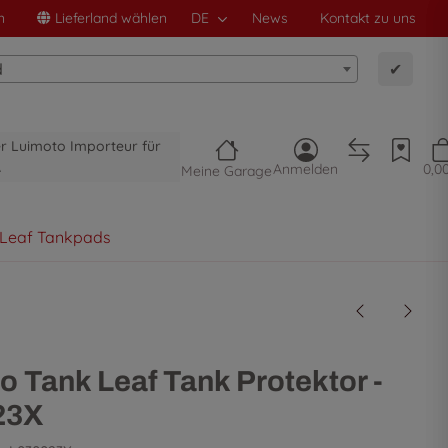
n
Lieferland wählen
DE
News
Kontakt zu uns
d
✔
ler Luimoto Importeur für
A
Anmelden
0,0
Meine Garage
 Leaf Tankpads
o Tank Leaf Tank Protektor -
23X