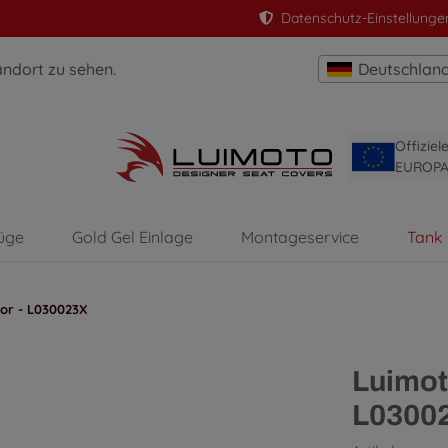
Datenschutz-Einstellunge
andort zu sehen.
Deutschlan
Offizie
EUROP
üge
Gold Gel Einlage
Montageservice
Tank
tor - L030023X
Luimot
L0300